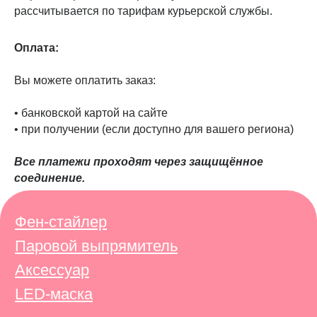
рассчитывается по тарифам курьерской службы.
Аксессуар
LED-маска
Оплата:
Навигация
Вы можете оплатить заказ:
Каталог
Timfato Lab
Как это работает?
Блог
Отзывы
Доставка и оплата
• банковской картой на сайте
FAQ
Гарантия и возврат
Контакты
• при получении (если доступно для вашего региона)
Все платежи проходят через защищённое
Сотрудничество
соединение.
Оптовые закупки
Юридическая информация
Политика конфиденциальности
Публичная оферта
Социальные сети