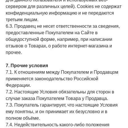
сервером для различных целей). Cookies не содержат
Социальные сети
конфиденциальную информацию и не передаются
третьим лицам.
6.3. Продавец не несет ответственности за сведения,
Служба поддержки
предоставленные Покупателем на Сайте в
общедоступной форме, например, при написании
Бот-поддержки
Часы работы службы поддержки:
отзывов о Товарах, о работе интернет-магазина и
с 09:00 до 19:00 (по МСК)
прочее.
Адрес: 368303, Республика Дагестан, г.
7. Прочие условия
Каспийск, Каспийское шоссе 17б, кв. 48
7.1. К отношениям между Покупателем и Продавцом
2026
применяется законодательство Российской
Федерации.
7.2. Настоящие Условия обязательны для сторон в
случае заказа Покупателем Товара у Продавца.
7.3. Покупатель гарантирует, что настоящие Условия
ему понятны, и он принимает их безусловно и в
полном объёме.
7.4. Недействительность какого-либо положения