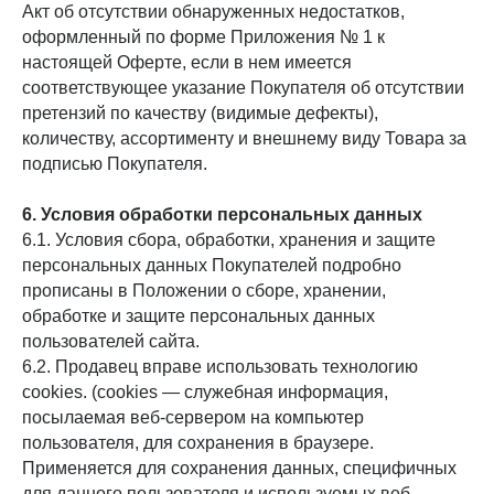
Акт об отсутствии обнаруженных недостатков,
оформленный по форме Приложения № 1 к
Фен-стайлер
настоящей Оферте, если в нем имеется
Паровой выпрямитель
соответствующее указание Покупателя об отсутствии
Аксессуар
претензий по качеству (видимые дефекты),
LED-маска
количеству, ассортименту и внешнему виду Товара за
подписью Покупателя.
Навигация
Каталог
Timfato Lab
6. Условия обработки персональных данных
Как это работает?
Блог
6.1. Условия сбора, обработки, хранения и защите
Отзывы
Доставка и оплата
FAQ
Гарантия и возврат
персональных данных Покупателей подробно
Контакты
прописаны в Положении о сборе, хранении,
обработке и защите персональных данных
пользователей сайта.
Сотрудничество
6.2. Продавец вправе использовать технологию
Оптовые закупки
cookies. (cookies — служебная информация,
посылаемая веб-сервером на компьютер
пользователя, для сохранения в браузере.
Юридическая информация
Применяется для сохранения данных, специфичных
Политика конфиденциальности
Публичная оферта
для данного пользователя и используемых веб-