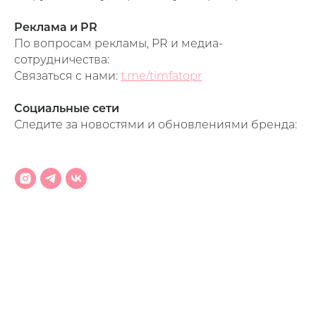
Реклама и PR
По вопросам рекламы, PR и медиа-
сотрудничества:
Связаться с нами:
t.me/timfatopr
Фен-стайлер
Социальные сети
Паровой выпрямитель
Следите за новостями и обновлениями бренда:
Аксессуар
LED-маска
Навигация
Каталог
Timfato Lab
Как это работает?
Блог
Отзывы
Доставка и оплата
FAQ
Гарантия и возврат
Контакты
Сотрудничество
Оптовые закупки