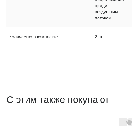
пряди
Служба поддержки
воздушным
Бот-поддержки
потоком
Часы работы службы поддержки:
с 09:00 до 19:00 (по МСК)
Количество в комплекте
2 шт.
Адрес: 368303, Республика Дагестан, г.
Каспийск, Каспийское шоссе 17б, кв. 48
2026