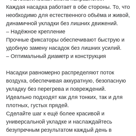
Каждая насадка работает в обе стороны. То, что
необходимо для естественного объёма и живой,
динамичной укладки без лишних движений.
– Надёжное крепление
Прочные фиксаторы обеспечивают быструю и
Почему выбирают Timfato?
удобную замену насадок без лишних усилий.
– Оптимальный диаметр и конструкция
Технология Коанда
Насадки равномерно распределяют поток
Насадки формируют локоны потоком воздуха без
воздуха, обеспечивая аккуратную, безопасную
высоких температур. Волосы не перегреваются,
остаются гладкими, блестящими и здоровыми —
укладку без перегрева и повреждений.
даже без использования стайлинговых средств.
Идеально подходят как для тонких, так и для
плотных, густых прядей.
Сделайте шаг к ещё более красивой и
Автоматическое вращение
универсальной укладке и наслаждайтесь
Каждая насадка работает в двух направлениях.
безупречным результатом каждый день в
Это обеспечивает естественный объем и живую,
динамичную укладку без лишних движений.