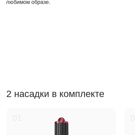
любимом образе.
Надежное крепление
Прочные фиксаторы позволяют быстро и легко
менять насадки — они не болтаются и не слетают
во время укладки.
Оптимальная конструкция
Равномерное распределение воздушного потока
гарантирует аккуратную и безопасную укладку
без локального перегрева и повреждения
прядей.