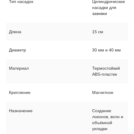
Тип насадок
Цилиндрические
насадки для
завивки
Длина
15 см
Диаметр
30 мм и 40 мм
Материал
Термостойкий
ABS-пластик
Крепление
Магнитное
Назначение
Создание
локонов, волн и
Фен-стайлер
объёмной
Паровой выпрямитель
укладки