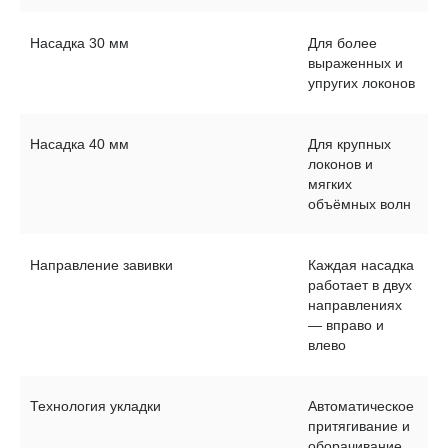
Аксессуар
LED-маска
Насадка 30 мм
Для более
выраженных и
Навигация
упругих локонов
Каталог
Timfato Lab
Как это работает?
Блог
Отзывы
Доставка и оплата
FAQ
Насадка 40 мм
Для крупных
Гарантия и возврат
Контакты
локонов и
мягких
объёмных волн
Сотрудничество
Оптовые закупки
Направление завивки
Каждая насадка
работает в двух
направлениях
Юридическая информация
— вправо и
Политика конфиденциальности
влево
Публичная оферта
Социальные сети
Технология укладки
Автоматическое
притягивание и
оборачивание