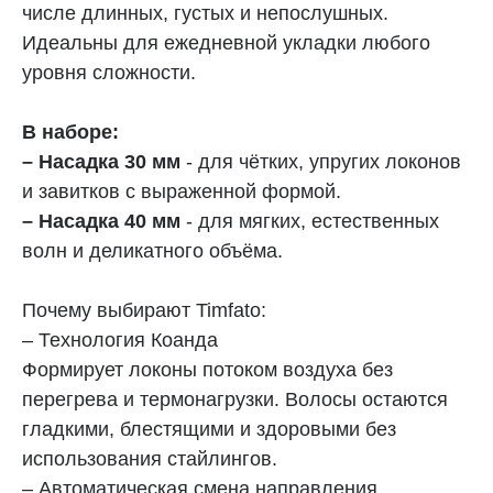
числе длинных, густых и непослушных.
Идеальны для ежедневной укладки любого
уровня сложности.
2 насадки в комплекте
В наборе:
– Насадка 30 мм
- для чётких, упругих локонов
01
02
и завитков с выраженной формой.
– Насадка 40 мм
- для мягких, естественных
волн и деликатного объёма.
Почему выбирают Timfato:
– Технология Коанда
Формирует локоны потоком воздуха без
перегрева и термонагрузки. Волосы остаются
гладкими, блестящими и здоровыми без
30 мм
40 мм
Четкие, упругие локоны и выразительные
Мягкие, естественные волны
использования стайлингов.
завитки
объем
– Автоматическая смена направления