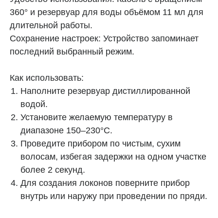
360° и резервуар для воды объёмом 11 мл для
длительной работы.
Сохранение настроек: Устройство запоминает
последний выбранный режим.
Регулировка темпер
Паровая технология
Как использовать:
Увлажняет волосы во время укладки,
Диапазон от 150 °C до 230 °
предотвращая пересушивание.
волос.
Наполните резервуар дистиллированной
водой.
Установите желаемую температуру в
диапазоне 150–230°C.
Проведите прибором по чистым, сухим
волосам, избегая задержки на одном участке
Почему выбирают Timfato?
более 2 секунд.
Для создания локонов поверните прибор
внутрь или наружу при проведении по пряди.
Бережная укладка
Пластины из керамического карбида устойчивы