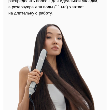
Фен-стайлер
Паровой выпрямитель
Аксессуар
LED-маска
Навигация