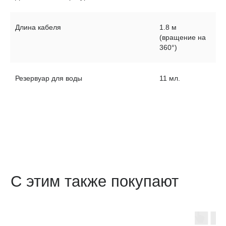
с 09:00 до 19:00 (по МСК)
Длина кабеля
1.8 м
Адрес: 368303, Республика Дагестан, г.
(вращение на
Каспийск, Каспийское шоссе 17б, кв. 48
360°)
2026
Резервуар для воды
11 мл.