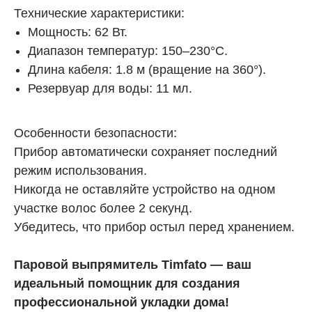
к износу, создают минимальное трение
Технические характеристики:
и обладают антистатическим эффектом, что
Мощность: 62 Вт.
делает волосы гладкими и блестящими.
Диапазон температур: 150–230°C.
Длина кабеля: 1.8 м (вращение на 360°).
Универсальность
Резервуар для воды: 11 мл.
Подходит для всех типов волос — от тонких
и ослабленных до жестких. Регулировка
Особенности безопасности:
температуры от 150 °C до 230 °C позволяет
выбрать идеальный режим.
Прибор автоматически сохраняет последний
режим использования.
Умные функции
Никогда не оставляйте устройство на одном
участке волос более 2 секунд.
Устройство запоминает последний режим,
а вращающийся кабель 360° обеспечивает
Убедитесь, что прибор остыл перед хранением.
комфортное использование.
Паровой выпрямитель Timfato — ваш
Комплектация
идеальный помощник для создания
профессиональной укладки дома!
Съемная расческа помогает равномерно