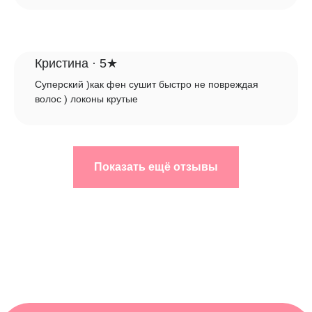
Оптовые закупки
Юридическая информация
Кристина · 5★
Политика конфиденциальности
Публичная оферта
Суперский )как фен сушит быстро не повреждая
волос ) локоны крутые
Социальные сети
Служба поддержки
Показать ещё отзывы
Бот-поддержки
Часы работы службы поддержки:
с 09:00 до 19:00 (по МСК)
Адрес: 368303, Республика Дагестан, г.
Каспийск, Каспийское шоссе 17б, кв. 48
2026