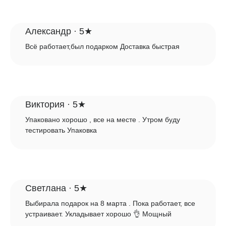
Александр · 5★
Всё работает,был подарком Доставка быстрая
Фен-стайлер
Паровой выпрямитель
Аксессуар
Виктория · 5★
LED-маска
Упаковано хорошо , все на месте . Утром буду
тестировать Упаковка
Навигация
Каталог
Timfato Lab
Как это работает?
Блог
Отзывы
Доставка и оплата
FAQ
Гарантия и возврат
Контакты
Светлана · 5★
Выбирала подарок на 8 марта . Пока работает, все
устраивает. Укладывает хорошо 👌 Мощный
Сотрудничество